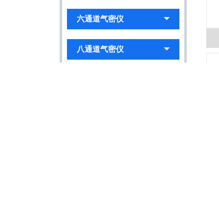
六通道气密仪
八通道气密仪
连接器气密测试仪
医疗用品测试
摄像头气密仪
电器类防水气密仪
测试系统集成